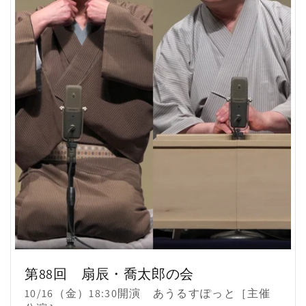
第88回 扇辰・喬太郎の会
販
10/16（金）18:30開演 あうるすぽっと［主催