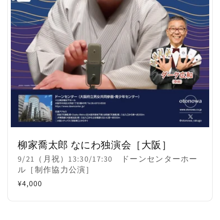
柳家喬太郎 なにわ独演会［大阪］
販
9/21（月祝）13:30/17:30 ドーンセンターホー
売
ル［制作協力公演］
元:
通
¥4,000
常
価
格