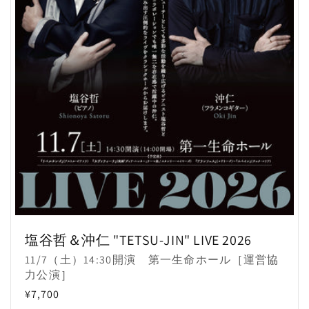
塩谷哲＆沖仁 "TETSU-JIN" LIVE 2026
販
11/7（土）14:30開演 第一生命ホール［運営協
売
力公演］
元:
通
¥7,700