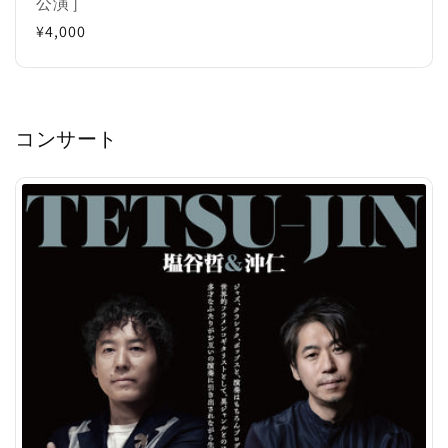
売
公演］
元:
通
¥4,000
常
価
格
コンサート